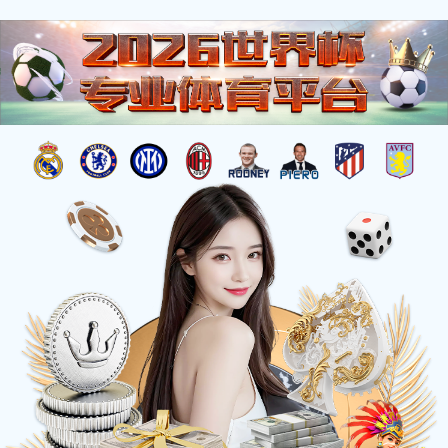
立即注册
九游下载
官网 · 权威体
育数据平台
九游下载 OFFICIAL WEBSITE
自2022年创立以来，
九游下载
致力于为用户提供包括
NBA、英超、欧洲杯、LPL在内的热门赛事直播与数据
服务，广受用户信赖。
立即下载九游下载APP