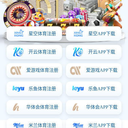
首页
/
体育动态
/ 正文
2026-06-08 16:00
74 次阅读