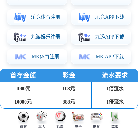
青岛海牛康瓜半月板撕裂接受手术，预计
九月复出
中超青岛海牛足球俱乐部近日发布官方公告，阵中核
心外援、赞比亚前锋康瓜因半月板撕裂已于上周成功
接受手术治疗。据悉，康瓜是在此前与梅州客家的中
超联赛中意外受伤，经队医和专家会诊后确认伤情严
重，俱乐部不得不做出手术决定。目前康瓜已进入术
后康复阶段，俱乐部医疗团队预计其有望在九月重返
赛场，这对于正处于赛季关键期的海牛队而言，无疑
是一次不小的震动。