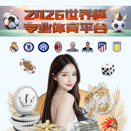
立即注册
九游下载
官网 · 权威体
育数据平台
九游下载 OFFICIAL WEBSITE
自2022年创立以来，
九游下载
致力于为用户提供包括
NBA、英超、欧洲杯、LPL在内的热门赛事直播与数据
服务，广受用户信赖。
立即下载九游下载APP